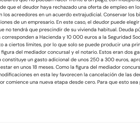
 de que el deudor haya rechazado una oferta de empleo en los
 los acreedores en un acuerdo extrajudicial. Conservar los b
ones de un empresario. En este caso, el deudor puede elegir 
 que no tendrá que prescindir de su vivienda habitual. Deuda 
 corresponden a Hacienda y 10 000 euros a la Seguridad Socia
o a ciertos límites, por lo que solo se puede producir una pr
 figura del mediador concursal y el notario. Estos eran dos ga
io constituye un gasto adicional de unos 250 a 300 euros, ap
estar en unos 18 meses. Como la figura del mediador concursa
odificaciones en esta ley favorecen la cancelación de las de
r comience una nueva etapa desde cero. Para que esto sea p