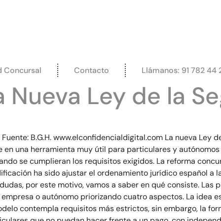
d Concursal
Contacto
Llámanos: 91 782 44 
a Nueva Ley de la 
Fuente: B.G.H. www.elconfidencialdigital.com La nueva Ley 
e en una herramienta muy útil para particulares y autónomos 
ando se cumplieran los requisitos exigidos. La reforma concu
ficación ha sido ajustar el ordenamiento jurídico español a l
dudas, por este motivo, vamos a saber en qué consiste. Las p
empresa o autónomo priorizando cuatro aspectos. La idea es ag
odelo contempla requisitos más estrictos, sin embargo, la fo
ticulares que no puedan hacer frente a un pago, con independ