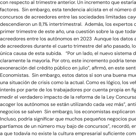
con respecto al trimestre anterior. Un incremento que estarí
factores. Sin embargo, esta tendencia alcista en el número 
concursos de acreedores entre las sociedades limitadas caye
descendieron un 8,1% intertrimestral. Además, los expertos 
primer trimestre de este año, una cuestión sobre la que toda
acreedores entre los autónomos en 2023 Aunque los datos a
de acreedores durante el cuarto trimestre del año pasado, lo
única causa de esta subida. “Por un lado, el nuevo sistema de
claramente la mayoría. Por otro, este incremento podría tene
exoneración del crédito público en julio”, afirmó, en este s
Economistas. Sin embargo, estos datos sí son una buena mue
una situación de crisis como la actual. Como es lógico, los 
interés por parte de los trabajadores por cuenta propia en f
medir el verdadero impacto de la reforma de la Ley Concurs
acoger los autónomos se están utilizando cada vez más”, an
negocios se salven Sin embargo, los economistas explicaron 
Incluso, podría significar que muchos pequeños negocios pued
partíamos de un número muy bajo de concursos”, recordó, en
a que todavía no existe la cultura empresarial suficiente c