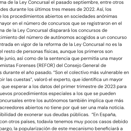
orma de la Ley Concursal el pasado septiembre, entre otros
es durante los últimos tres meses de 2022. Así, los
ue los procedimientos abiertos en sociedades anónimas
ayor en el número de concursos que se registraron en el
rma de la Ley Concursal disparará los concursos de
ecimiento del número de autónomos acogidos a un concurso
trada en vigor de la reforma de la Ley Concursal no es la
el resto de personas físicas, aunque los primeros son
 de junio, así como de la sentencia que permitía una mayor
conomistas Forenses (REFOR) del Consejo General de
 durante el año pasado. “Son el colectivo más vulnerable en
r las cuestas”, valoró el experto, que identifica un mayor
 que esperar a los datos del primer trimestre de 2023 para
 nuevos procedimientos especiales a los que se pueden
 concursales entre los autónomos también implica que más
creedores abiertos no tiene por qué ser una mala noticia.
osibilidad de exonerar sus deudas públicas. “En España,
 con otros países, todavía tenemos muy pocos casos debido
mbargo, la popularización de este mecanismo beneficiará a