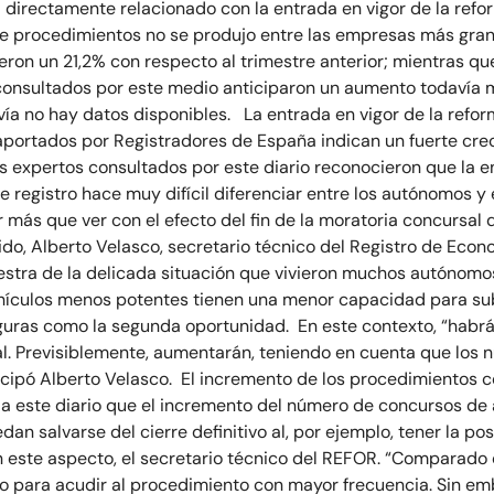
a directamente relacionado con la entrada en vigor de la ref
de procedimientos no se produjo entre las empresas más grand
ron un 21,2% con respecto al trimestre anterior; mientras q
consultados por este medio anticiparon un aumento todavía m
vía no hay datos disponibles. La entrada en vigor de la refo
portados por Registradores de España indican un fuerte cr
s expertos consultados por este diario reconocieron que la en
 registro hace muy difícil diferenciar entre los autónomos y 
r más que ver con el efecto del fin de la moratoria concursal
entido, Alberto Velasco, secretario técnico del Registro de E
stra de la delicada situación que vivieron muchos autónomos
vehículos menos potentes tienen una menor capacidad para subi
iguras como la segunda oportunidad. En este contexto, “habrá
al. Previsiblemente, aumentarán, teniendo en cuenta que los
ticipó Alberto Velasco. El incremento de los procedimientos
a este diario que el incremento del número de concursos de a
an salvarse del cierre definitivo al, por ejemplo, tener la p
 este aspecto, el secretario técnico del REFOR. “Comparado
omo para acudir al procedimiento con mayor frecuencia. Sin e